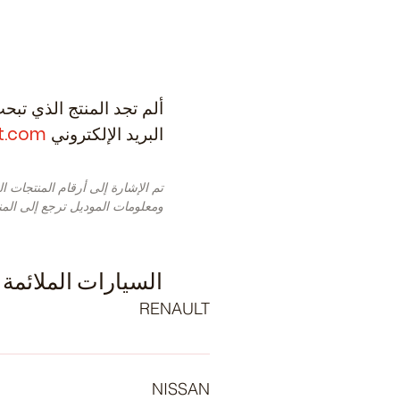
ألم تجد المنتج الذي تبح
البريد الإلكتروني
t.com
تم الإشارة إلى أرقام المنتجات 
ومعلومات الموديل ترجع إلى المنت
السيارات الملائمة
RENAULT
5_, H5_) (Year of Construction
12.2005, 139 , Petrol) -
NISSAN
l) - RENAULT Espace III (JE)