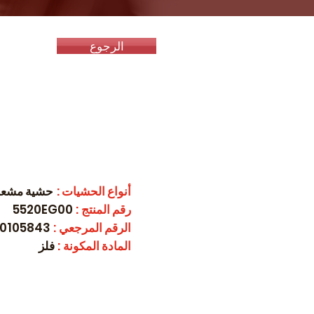
الرجوع
أنواع الحشيات
:
حشية مشعب
رقم المنتج
:
5520EG00
الرقم المرجعي
:
0105843
المادة المكونة
:
فلز