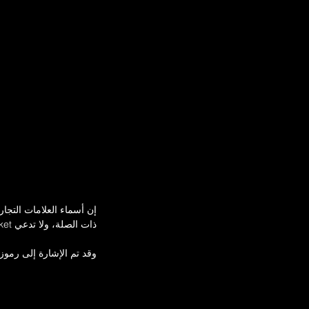
ar of Construction 09.1999 -
135 - 163 , Petrol) - RENAULT
us (JL) (Year of Construction
2001 - ..., 117 - 120 , Petrol) -
إن أسماء العلامات التجا
ذات الصلة، ولا تدعي Emir Gasket أي حق أو وجود علاقة رسمية.
وقد تم الإشارة إلى رمو