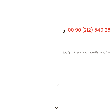
أو
جارية، والعلامات التجارية الواردة
- RENAULT Avantime (Year of Con
12.2016 - ..., 143 , Petrol) - RE
RENAULT Duster (HS_) (Year of Co