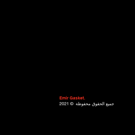
(B8_) (Year of Construction 04.20
09.2003, 115 - 140 , Petrol) - R
Trafic II Van (FL) (Year of Constr
03.2001 - ..., 117 - 120 , Petrol) 
RENAULT Vel Satis (Year of Constr
Emir Gasket.
2021 © جميع الحقوق محفوظة