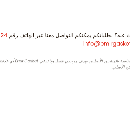
ث عنه؟ لطلباتكم يمكنكم التواصل معنا عبر الهاتف رقم
24 26 549 (212) 90 00
.
info@emirgaske
الخاصة بالمنتجين الأصليين بهدف مرجعي فقط. ولا تدعي
Emir Gasket
أي علاقة ت
ِج الأصلي.
struction 11.2001 - 05.2003, 163 , Petrol) - RENAULT Captur (J
NAULT Clio II Hatchback (BB, CB) (Year of Construction 09.2001 - 
nstruction 02.2012 - 01.2018, 133 - 148 , Petrol,Petrol/Ethano