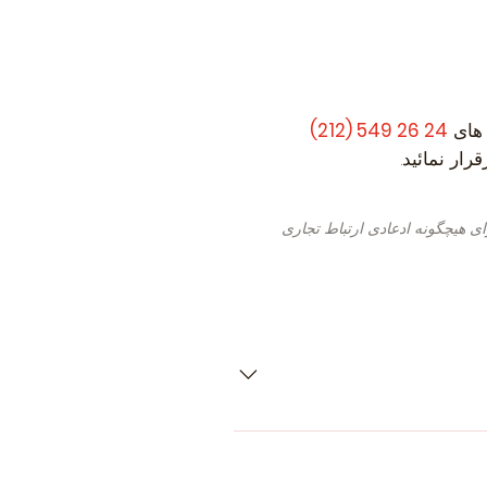
 های
24 26 549 (212)
ار نمائید.
ی هیچگونه ادعادی ارتباط تجاری
- OPEL Ascona C CC (J82) (Year o
Construction 09.1986 - 08.1988, 7
Petrol) - OPEL Astra F CC (T92) 