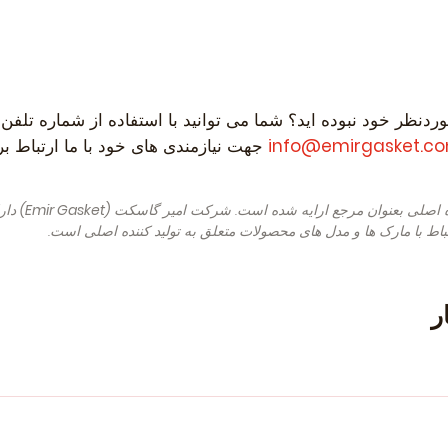
ردنظر خود نبوده اید؟ شما می توانید با استفاده از شماره تلفن
info@emirgasket.c
جهت نیازمندی های خود با ما ارتباط برقر
ه اصلی بعنوان مرجع ارایه شده است. شرکت امیر گاسکت
(Emir Gasket)
دارا
باط با مارک ها و مدل های محصولات متعلق به تولید کننده اصلی است.
ر
f Construction 09.1986 - 08.1988, 75 - 82 , Petrol) - OPEL Asc
5 - 82 , Petrol) - OPEL Astra F Caravan (T92) (Year of Construct
(Year of Construction 09.1991 - 01.1998, 71 - 100 , Petrol) - OP