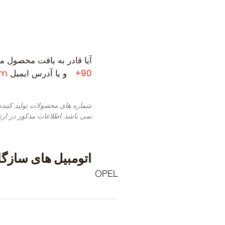
آیا قادر به یافت محصول مو
90+
و یا آدرس ایمیل
om
شماره های محصولات تولید کنند
نمی باشد. اطلاعات مذکور در ارت
اتومبیل های سازگا
OPEL
ona C Saloon (J82) (Year of
ion 09.1991 - 01.1998, 71 - 100 ,
EL Astra F Classic Caravan (T92)