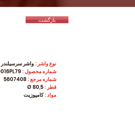
بازگشت
نوع واشر
:
واشر سرسیلندر
شماره محصول
:
9016PL79
شماره مرجع
:
5607408
قطر
:
80,5 Ø
مواد
:
کامپوزیت