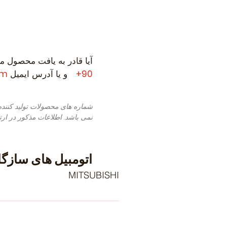
آیا قادر به یافت محصول مو
90+
و یا آدرس ایمیل
om
شماره های محصولات تولید کنند
نمی باشد. اطلاعات مذکور در ارت
اتومبیل های سازگا
MITSUBISHI
 MITSUBISHI Galant VII
TSUBISHI Galant VII Saloon (E50)
ear of Construction 06.1996 -