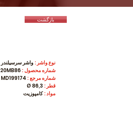
بازگشت
نوع واشر
:
واشر سرسیلندر
شماره محصول
:
7720MB86
شماره مرجع
:
MD199174
قطر
:
86,3 Ø
مواد
:
کامپوزیت