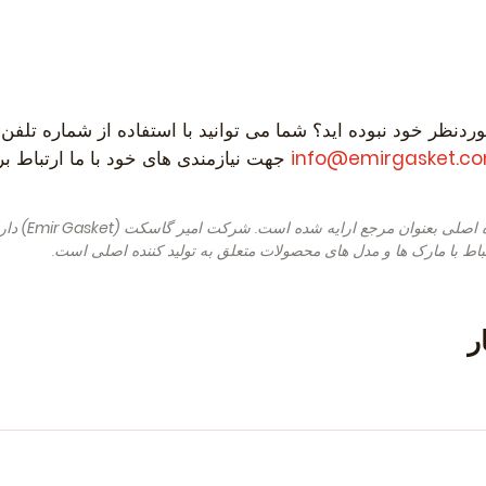
ردنظر خود نبوده اید؟ شما می توانید با استفاده از شماره تلفن
info@emirgasket.c
جهت نیازمندی های خود با ما ارتباط برقر
ه اصلی بعنوان مرجع ارایه شده است. شرکت امیر گاسکت
(Emir Gasket)
دارا
باط با مارک ها و مدل های محصولات متعلق به تولید کننده اصلی است.
ر
 MPV (Year of Construction 09.1995 - 10.2002, 113 , Petrol) -
ar of Construction 11.1992 - 08.1996, 122 - 137 , Petrol) - MI
8.1996, 136 - 137 , Petrol) - MITSUBISHI L200 III Pickup (K6) (Y