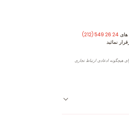
 های
24 26 549 (212)
ار نمائید.
ی هیچگونه ادعادی ارتباط تجاری
- MITSUBISHI Delica / Space Gear
Hatchback (E5_A, E7_A, E8_A) (Ye
(Year of Construction 11.1992 - 0