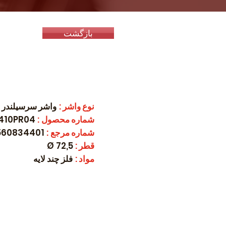
بازگشت
نوع واشر
:
واشر سرسیلندر
شماره محصول
:
4410PR04
شماره مرجع
:
560834401
قطر
:
72,5 Ø
مواد
:
فلز چند لایه