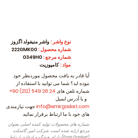
نوع واشر
:
واشر منیفولد اگزوز
شماره محصول
:
2220MK00
شماره مرجع
:
0349H0
مواد
:
کامپوزیت
آیا قادر به یافت محصول موردنظر خود
نبوده اید؟ شما می توانید با استفاده از
شماره تلفن های
24 26 549 (212) 90
+
و یا آدرس ایمیل
info@emirgasket.com
جهت نیازمندی
های خود با ما ارتباط برقرار نمائید.
شماره های محصولات تولید کننده اصلی بعنوان
مرجع ارایه شده است. شرکت امیر گاسکت
(Emir Gasket)
دارای هیچگونه ادعادی ارتباط