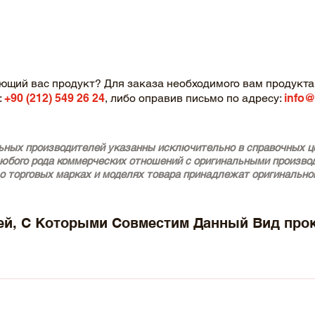
ющий вас продукт? Для заказа необходимого вам продукта,
:
+90 (212) 549 26 24
, либо оправив письмо по адресу:
info@
ьных производителей указанны исключительно в справочных це
любого рода коммерческих отношений с оригинальными произво
о торговых марках и моделях товара принадлежат оригинально
й, С Которыми Совместим Данный Вид про
ear of Construction 08.1986 - 11.1990, 133 - 136 , Petrol) - AU
133 - 134 , Petrol) - AUDI 100 C3 Saloon (44, 44Q) (Year of Con
loon (4A2) (Year of Construction 12.1990 - 07.1994, 134 , Petrol