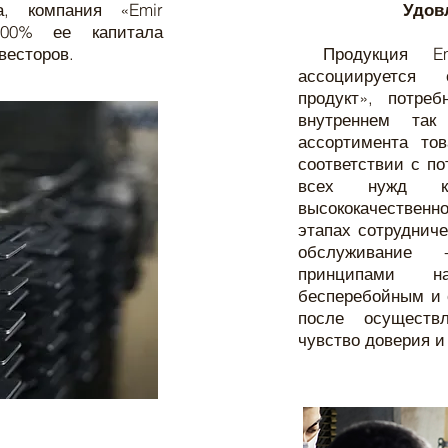
а, компания «Emir
Удов
100% ее капитала
весторов.
Продукция Em
ассоциируется 
продукт», потре
внутреннем та
ассортимента тов
соответствии с по
всех нужд кл
высококачествен
этапах сотрудниче
обслуживание 
принципами на
бесперебойным и 
после осуществ
чувство доверия и