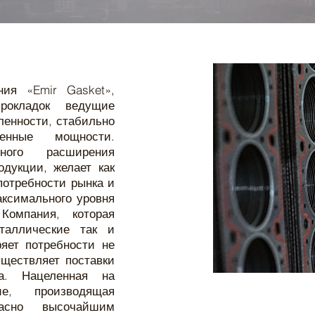
ия «Emir Gasket»,
рокладок ведущие
енности, стабильно
енные мощности.
ного расширения
дукции, желает как
потребности рынка и
аксимального уровня
Компания, которая
таллические так и
ряет потребности не
уществляет поставки
а. Нацеленная на
е, производящая
ласно высочайшим