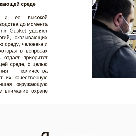
ужающей среде
и и ее высокой
водства до момента
mir Gasket уделяет
огий, оказывающих
 среду, человека и
которая в вопросах
 отдает приоритет
ей среде, с целью
ния количества
ит их качественную
щищая окружающую
ое внимание охране