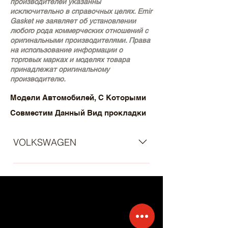
производителей указанны
исключительно в справочных целях. Emir
Gasket не заявляет об установлении
любого рода коммерческих отношений с
оригинальными производителями. Права
на использование информации о
торговых марках и моделях товара
принадлежат оригинальному
производителю.
Модели Автомобилей, С Которыми
Совместим Данный Вид прокладки
VOLKSWAGEN
- Volkswagen Sharan I (7M8, 7M9,
7M6) (Year of Construction 05.1995 -
03.2010) - Volkswagen Golf IV
Hatchback (1J1) (Year of
Construction 08.1997 - 06.2005) -
Volkswagen Golf IV Variant (1J5)