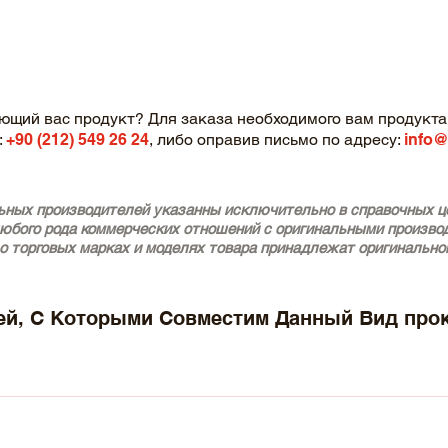
ющий вас продукт? Для заказа необходимого вам продукта,
:
+90 (212) 549 26 24
, либо оправив письмо по адресу:
info@
ьных производителей указанны исключительно в справочных це
любого рода коммерческих отношений с оригинальными произво
о торговых марках и моделях товара принадлежат оригинально
й, С Которыми Совместим Данный Вид про
Construction 09.2000 - 12.2007, 136 , Petrol) - PEUGEOT 206 
135 - 180 , Petrol) - PEUGEOT 206 SW (2E/K) (Year of Construct
 (3A/C) (Year of Construction 08.2000 - 11.2007, 136 - 177 , 