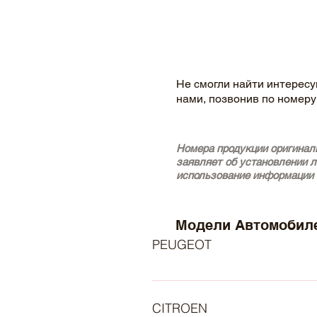
Не смогли найти интересу
нами, позвонив по номеру
Номера продукции оригинал
заявляет об установлении 
использование информации 
Модели Автомобиле
PEUGEOT
- PEUGEOT 206 CC (2D) (Year of 
Construction 04.1999 - 12.2007, 
CITROEN
Petrol) - PEUGEOT 307 Hatchback