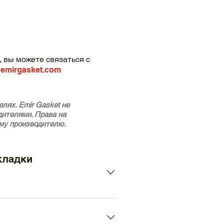
 вы можете связаться с
emirgasket.com
лях. Emir Gasket не
дителями. Права на
му производителю.
кладки
Hatchback (2A/C) (Year of
ion 07.2002 - 02.2007, 136 ,
Petrol) - PEUGEOT 307 Estate