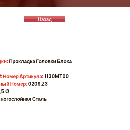
Назад
дки:
Прокладка Головки Блока
t
Номер
A
ртикула:
1130MT00
ный Номер:
0209.Z3
,5 Ø
ногослойная Сталь