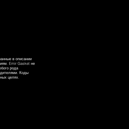
занные в описании
ям. Emir Gasket не
юбого рода
одителями. Коды
ных целях.