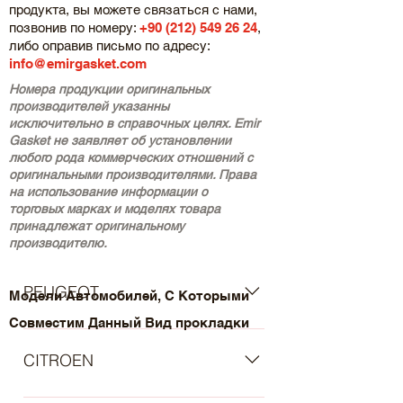
продукта, вы можете связаться с нами,
позвонив по номеру:
+90 (212) 549 26 24
,
либо оправив письмо по адресу:
info@emirgasket.com
Номера продукции оригинальных
производителей указанны
исключительно в справочных целях. Emir
Gasket не заявляет об установлении
любого рода коммерческих отношений с
оригинальными производителями. Права
на использование информации о
торговых марках и моделях товара
принадлежат оригинальному
производителю.
PEUGEOT
Модели Автомобилей, С Которыми
Совместим Данный Вид прокладки
- PEUGEOT 205 I Hatchback (Year of
Construction 02.1983 - 10.1987, 72 -
CITROEN
128 , Petrol) - PEUGEOT 205
Convertible (Year of Construction
- CITROËN Berlingo / Berlingo First I