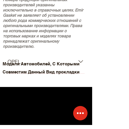
производителей указанны
исключительно в справочных целях. Emir
Gasket не заявляет об установлении
любого рода коммерческих отношений с
оригинальными производителями. Права
на использование информации о
торговых марках и моделях товара
принадлежат оригинальному
производителю.
OPEL
Модели Автомобилей, С Которыми
Совместим Данный Вид прокладки
- OPEL Astra G Caravan (T98) (Year
of Construction 02.1998 - 07.2004,
110 - 125 , Petrol) - OPEL Astra G CC
(T98) (Year of Construction 02.1998 -
01.2005, 116 - 125 , Petrol) - OPEL
Astra G Convertible (T98) (Year of
Construction 03.2001 - 10.2005, 125 ,
Petrol) - OPEL Astra G Coupe (T98)