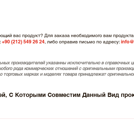
ющий вас продукт? Для заказа необходимого вам продукта,
:
+90 (212) 549 26 24
, либо оправив письмо по адресу:
info@
ьных производителей указанны исключительно в справочных це
любого рода коммерческих отношений с оригинальными произво
о торговых марках и моделях товара принадлежат оригинально
й, С Которыми Совместим Данный Вид про
 (CL203) (Year of Construction 03.2001 - 05.2008, 122 - 15
onstruction 09.1997 - 05.2000, 102 - 125 , Diesel) - MERCED
 02.2007, 102 - 150 , Diesel) - MERCEDES-BENZ C-Class T-model