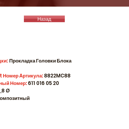
Назад
дки:
Прокладка Головки Блока
t
Номер
A
ртикула:
8822MC88
ный Номер:
611 016 05 20
,8 Ø
омпозитный