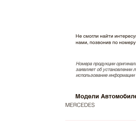
Не смогли найти интересу
нами, позвонив по номеру
Номера продукции оригинал
заявляет об установлении 
использование информации 
Модели Автомобиле
MERCEDES
- MERCEDES-BENZ C-Class Coupe
Class Saloon (W202) (Year of C
(Year of Construction 05.2000 -