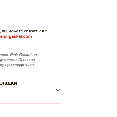
 вы можете связаться с
emirgasket.com
лях. Emir Gasket не
дителями. Права на
му производителю.
кладки
0 , Diesel) - MERCEDES-BENZ C-
ES-BENZ C-Class Saloon (W203)
l (S202) (Year of Construction