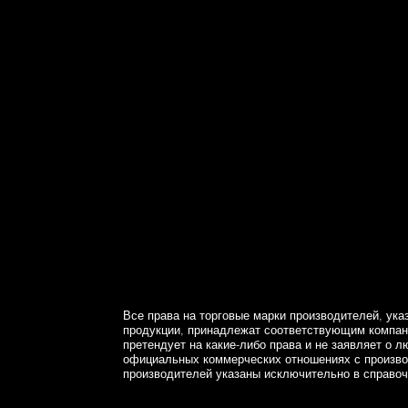
 88 - 150 , Diesel) - MERCEDES-BENZ Sprinter 4.6-T Van (W906)
MERCEDES-BENZ Sprinter 4.6-T Platform/Chassis (906) (Year of C
ENZ Sprinter 4-T Van (W904) (Year of Construction 04.2000 - 05
ibus (W904) (Year of Construction 04.2000 - 05.2006, 82 - 
W904) (Year of Construction 04.2000 - 05.2006, 82 - 129 , Dies
n 06.2006 - 12.2009, 88 - 150 , Diesel) - MERCEDES-BENZ Spri
 05.2016, 88 - 150 , Diesel) - MERCEDES-BENZ V-Class (W638/2)
ERCEDES-BENZ Viano (W639) (Year of Construction 09.2003 - ..., 
) (Year of Construction 09.2003 - ..., 88 - 150 , Diesel) - 
 07.2003, 82 - 122 , Diesel) - MERCEDES-BENZ Vito Minibus (W6
esel) - MERCEDES-BENZ Vito Minibus (W639) (Year of Construction
Все права на торговые марки производителей, ука
продукции, принадлежат соответствующим компани
претендует на какие-либо права и не заявляет о л
официальных коммерческих отношениях с произв
производителей указаны исключительно в справоч