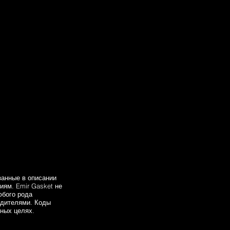
 (Year of Construction 06.2009 -
onstruction 06.2006 - 12.2009,
.2006, 82 - 129 , Diesel) -
129 , Diesel) - MERCEDES-BENZ
el) - MERCEDES-BENZ Sprinter 5-T
nter 5-T Platform/Chassis (W906)
 (Year of Construction 03.1999 -
109 - 150 , Diesel) -
MERCEDES-BENZ Vito Van (W638)
38) (Year of Construction
 09.2003 - ..., 88 - 150 ,
занные в описании
ям. Emir Gasket не
юбого рода
одителями. Коды
ных целях.