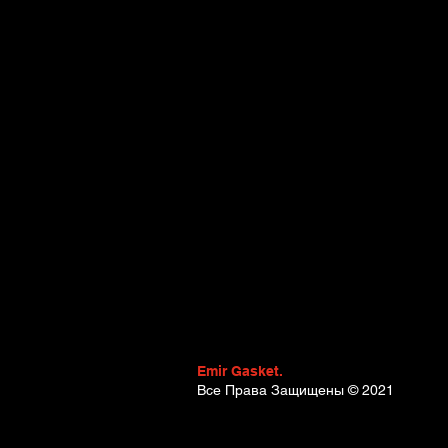
Construction 06.2006 - 12.2009,
12.2009, 109 - 150 , Diesel) - 
109 - 150 , Diesel) - MERCEDES-B
MERCEDES-BENZ Sprinter 4-T Min
Sprinter 4-T Platform/Chassis (
Van (W906) (Year of Constructio
(Year of Construction 06.2006 -
07.2003, 102 - 122 , Diesel) - M
MERCEDES-BENZ Vito Mixto (W639
(Year of Construction 03.1999 -
03.1999 - 07.2003, 82 - 122 , Di
Diesel)
Emir Gasket.
Все Права Защищены
© 2021