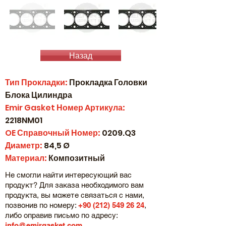
Назад
Тип Прокладки:
Прокладка Головки
Блока Цилиндра
Emir Gasket
Номер
A
ртикула:
2218NM01
OE
Справочный Номер:
0209.Q3
Диаметр:
84,5 Ø
Материал:
Композитный
Не смогли найти интересующий вас
продукт? Для заказа необходимого вам
продукта, вы можете связаться с нами,
позвонив по номеру:
+90 (212) 549 26 24
,
либо оправив письмо по адресу:
info@emirgasket.com