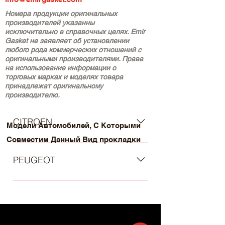
Номера продукции оригинальных
производителей указанны
исключительно в справочных целях. Emir
Gasket не заявляет об установлении
любого рода коммерческих отношений с
оригинальными производителями. Права
на использование информации о
торговых марках и моделях товара
принадлежат оригинальному
производителю.
CITROEN
Модели Автомобилей, С Которыми
Совместим Данный Вид прокладки
- CITROËN Xantia Estate (X1, X2)
(Year of Construction 06.1995 -
PEUGEOT
01.1998, 110 , Petrol) - CITROËN
Xantia Hatchback (X1, X2) (Year of
- PEUGEOT 306 Saloon (Year of
Construction 06.1995 - 01.1998, 110 ,
Construction 03.1997 - 10.2003, 110 -
Petrol) - CITROËN Xsara Hatchback
117 , Petrol) - PEUGEOT 306 Estate
(N1) (Year of Construction 04.1997 -
(Year of Construction 03.1997 -